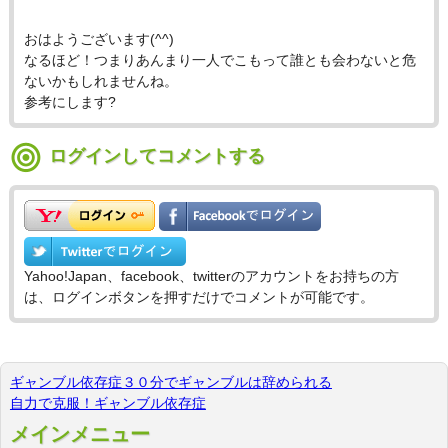
おはようございます(^^)
なるほど！つまりあんまり一人でこもって誰とも会わないと危
ないかもしれませんね。
参考にします?
ログインしてコメントする
Yahoo!Japan、facebook、twitterのアカウントをお持ちの方
は、ログインボタンを押すだけでコメントが可能です。
ギャンブル依存症３０分でギャンブルは辞められる
自力で克服！ギャンブル依存症
メインメニュー