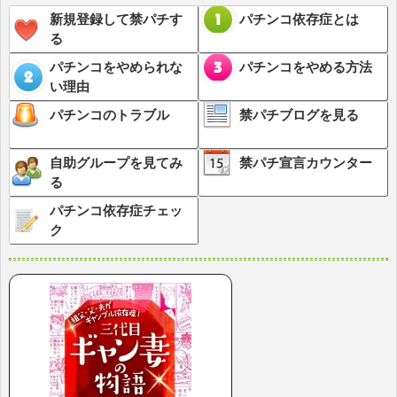
新規登録して禁パチす
パチンコ依存症とは
る
パチンコをやめられな
パチンコをやめる方法
い理由
パチンコのトラブル
禁パチブログを見る
自助グループを見てみ
禁パチ宣言カウンター
る
パチンコ依存症チェッ
ク