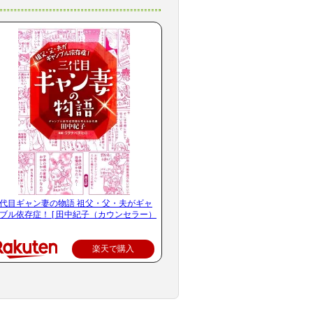
代目ギャン妻の物語 祖父・父・夫がギャ
ブル依存症！ [ 田中紀子（カウンセラー）
楽天で購入