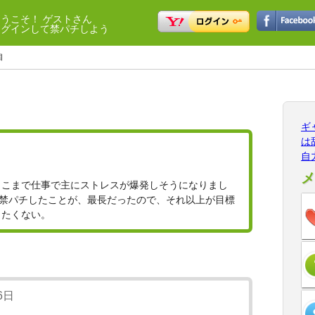
ようこそ！ ゲストさん
ログインして禁パチしよう
目
ギ
は
自
メ
ここまで仕事で主にストレスが爆発しそうになりまし
日禁パチしたことが、最長だったので、それ以上が目標
りたくない。
6日