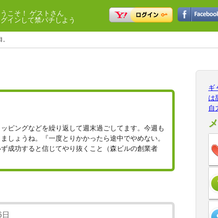
ようこそ！ ゲストさん
ログインして禁パチしよう
目。
ギ
は
自
メ
ョッピングなどを繰り返して週末過ごしてます。今週も
りましょうね。『一度とりかかったら途中でやめない。
必ず成功すると信じてやり抜くこと（森ビルの創業者
6日