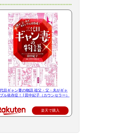
代目ギャン妻の物語 祖父・父・夫がギャ
ブル依存症！ [ 田中紀子（カウンセラー）
楽天で購入