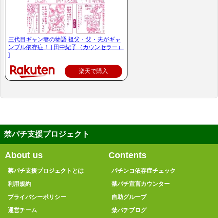
三代目ギャン妻の物語 祖父・父・夫がギャ
ンブル依存症！ [ 田中紀子（カウンセラー）
]
楽天で購入
禁パチ支援プロジェクト
About us
Contents
禁パチ支援プロジェクトとは
パチンコ依存症チェック
利用規約
禁パチ宣言カウンター
プライバシーポリシー
自助グループ
運営チーム
禁パチブログ