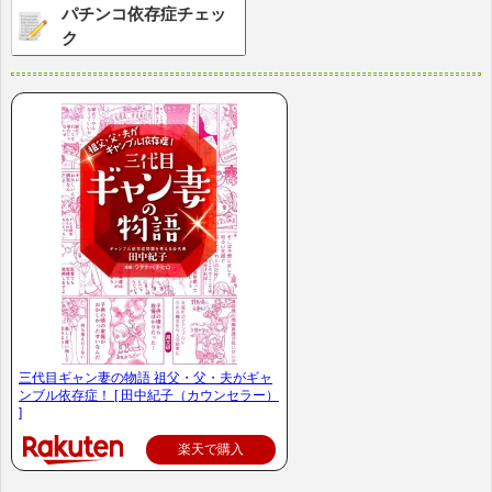
パチンコ依存症チェッ
ク
三代目ギャン妻の物語 祖父・父・夫がギャ
ンブル依存症！ [ 田中紀子（カウンセラー）
]
楽天で購入