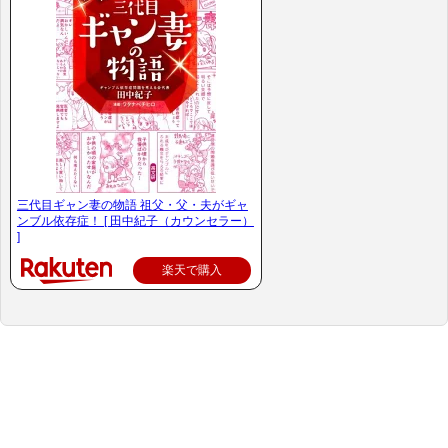
三代目ギャン妻の物語 祖父・父・夫がギャ
ンブル依存症！ [ 田中紀子（カウンセラー）
]
楽天で購入