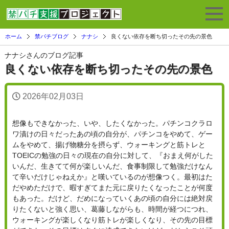
ホーム
禁パチブログ
ナナシ
良くない依存を断ち切ったその先の景色
ナナシさんのブログ記事
良くない依存を断ち切ったその先の景色
2026年02月03日
想像もできなかった、いや、したくなかった。パチンコクラロ
ワ漬けの日々だったあの頃の自分が、パチンコをやめて、ゲー
ムをやめて、揚げ物糖分を摂らず、ウォーキングと筋トレと
TOEICの勉強の日々の現在の自分に対して、『おまえ何がした
いんだ、生きてて何が楽しいんだ、食事制限して勉強だけなん
て辛いだけじゃねえか』と嘆いているのが想像つく。最初はた
だやめただけで、暇すぎてまた元に戻りたくなったことが何度
もあった。だけど、だめになっていくあの頃の自分には絶対戻
りたくないと強く思い、葛藤しながらも、時間が経つにつれ、
ウォーキングが楽しくなり筋トレが楽しくなり、その先の目標