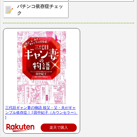
パチンコ依存症チェッ
ク
三代目ギャン妻の物語 祖父・父・夫がギャ
ンブル依存症！ [ 田中紀子（カウンセラー）
]
楽天で購入