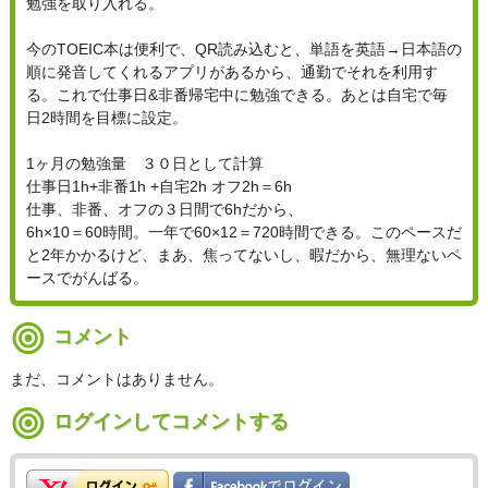
勉強を取り入れる。
今のTOEIC本は便利で、QR読み込むと、単語を英語→日本語の
順に発音してくれるアプリがあるから、通勤でそれを利用す
る。これで仕事日&非番帰宅中に勉強できる。あとは自宅で毎
日2時間を目標に設定。
1ヶ月の勉強量 ３０日として計算
仕事日1h+非番1h +自宅2h オフ2h＝6h
仕事、非番、オフの３日間で6hだから、
6h×10＝60時間。一年で60×12＝720時間できる。このペースだ
と2年かかるけど、まあ、焦ってないし、暇だから、無理ないペ
ースでがんばる。
コメント
まだ、コメントはありません。
ログインしてコメントする