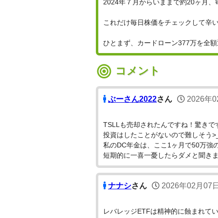
2024年７月からいままで約20ヶ月、
これだけ毎日株価をチェックして辛
ひとまず、カードローン377万を全
コメント
ぶーさん2022
さん
2026年0
TSLLも売却されたんですね！驚きで
投資はしたことがないので難しそう>_
私のDC年金は、ここ1ヶ月で50万強
短期的に一喜一憂したらダメと聞き
ナナシ
さん
2026年02月07
レバレッジETFは精神的に蝕まれて