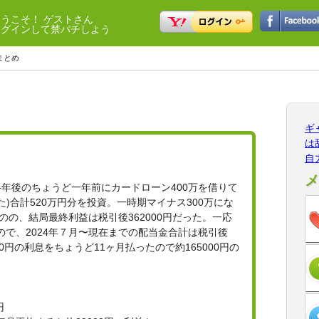
ようこそ！ ゲストさん
ログインして禁パチしよう
まとめ
ギ
は
自
メ
半年後のちょうど一年前にカードローン400万を借りて
た)合計520万円分を投資。一時期マイナス300万にな
のの、結局最終利益は税引後362000円だった。一応
ので、2024年７月〜現在までの配当金合計は税引後
00円の利息をちょうど11ヶ月払ったので約165000円の
円