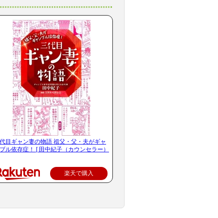
代目ギャン妻の物語 祖父・父・夫がギャ
ブル依存症！ [ 田中紀子（カウンセラー）
楽天で購入