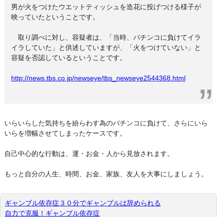
男が火をつけたウエットティッシュを造花に投げつける様子が
映っていたということです。
取り調べに対し、容疑者は、「当時、パチンコに負けてイラ
イラしていた」と供述していますが、「火をつけていない」と
容疑を否認しているということです。
http://news.tbs.co.jp/newseye/tbs_newseye2544368.html
いらいらした気持ちを紛らわす為のパチンコに負けて、さらにいら
いらを増幅させてしまったケースです。
自己中心的な行動は、運・お金・人から見放されます。
もっと自分の人生、時間、お金、家族、友人を大事にしましょう。
ギャンブル依存症３０分でギャンブルは辞められる
自力で克服！ギャンブル依存症