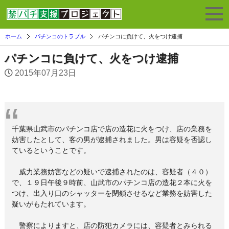
ホーム
パチンコのトラブル
パチンコに負けて、火をつけ逮捕
パチンコに負けて、火をつけ逮捕
2015年07月23日
千葉県山武市のパチンコ店で店の造花に火をつけ、店の業務を
妨害したとして、客の男が逮捕されました。男は容疑を否認し
ているということです。
威力業務妨害などの疑いで逮捕されたのは、容疑者（４０）
で、１９日午後９時前、山武市のパチンコ店の造花２本に火を
つけ、出入り口のシャッターを閉鎖させるなど業務を妨害した
疑いがもたれています。
警察によりますと、店の防犯カメラには、容疑者とみられる