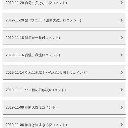
2019-11-29 自分に負けない(2コメント)
2019-11-20 禁パチ21日！油断大敵。(2コメント)
2019-11-18 健康が一番(4コメント)
2019-11-16 我慢。我慢(3コメント)
2019-11-14 やれば地獄！やらねば天国！(5コメント)
2019-11-11 ゾロ目の日(笑)(4コメント)
2019-11-08 油断大敵(1コメント)
2019-11-06 依存は怖すぎる(2コメント)