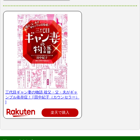
三代目ギャン妻の物語 祖父・父・夫がギャ
ンブル依存症！ [ 田中紀子（カウンセラー）
]
楽天で購入